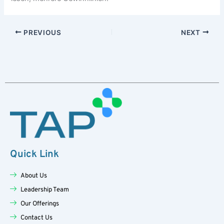
PREVIOUS
NEXT
Quick Link
About Us
Leadership Team
Our Offerings
Contact Us