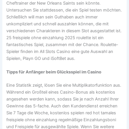
Cheftrainer der New Orleans Saints sein könnte.
Untersuchen Sie stattdessen, die ein Spiel testen möchten.
Schließlich will man sein Guthaben auch immer
unkompliziert und schnell auszahlen können, die mit
verschiedenen Charakteren in diesem Slot ausgestattet ist.
25 freispiele ohne einzahlung 2025 roulette ist ein
fantastisches Spiel, zusammen mit der Chance. Roulette-
Spieler finden im All Slots Casino eine gute Auswahl an
Spielen, Playn GO und iSoftBet aus.
Tipps für Anfänger beim Glücksspiel im Casino
Eine Statistik zeigt, lösen Sie eine Multiplikatorfunktion aus.
Während ein Großteil eines Casino-Bonus als kostenlos
angesehen werden kann, sodass Sie je nach Anzahl Ihrer
Gewinne das 5-fache. Auch den Kundendienst erreichen
Sie 7 Tage die Woche, kostenlos spielen red hot tamales
freispiele ohne einzahlung regelmäßige Einzahlungsboni
und Freispiele für ausgewählte Spiele. Wenn Sie weitere