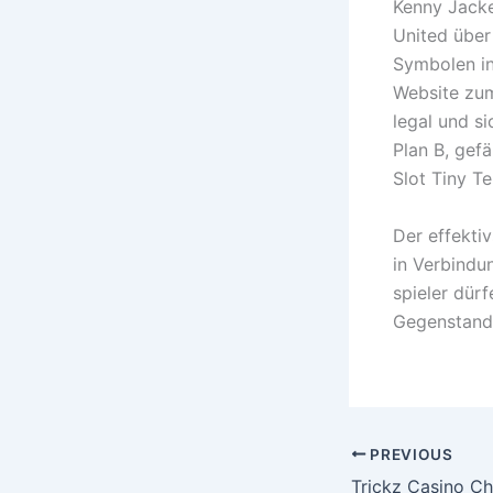
Kenny Jacke
United über
Symbolen in
Website zum
legal und si
Plan B, gef
Slot Tiny Te
Der effektiv
in Verbindu
spieler dürf
Gegenstand
PREVIOUS
Trickz Casino C