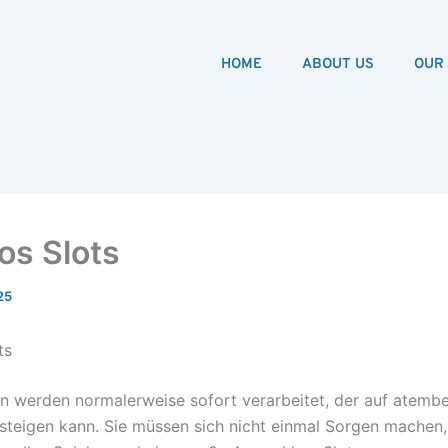
HOME
ABOUT US
OUR
os Slots
25
ts
n werden normalerweise sofort verarbeitet, der auf atemb
nsteigen kann. Sie müssen sich nicht einmal Sorgen machen,