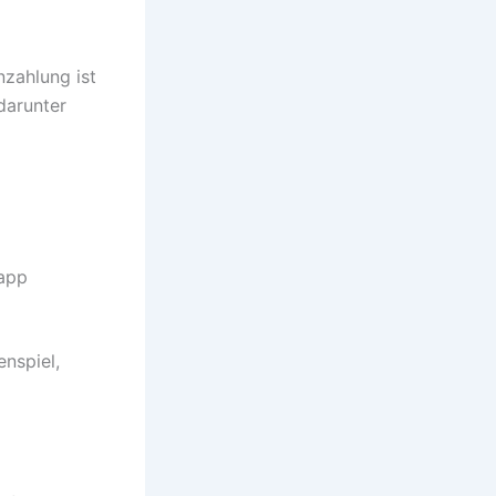
nzahlung ist
darunter
 app
enspiel,