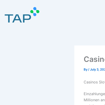
Skip
to
content
Casin
By
/
July 3, 20
Casinos Slo
Einzahlunge
Millionen a