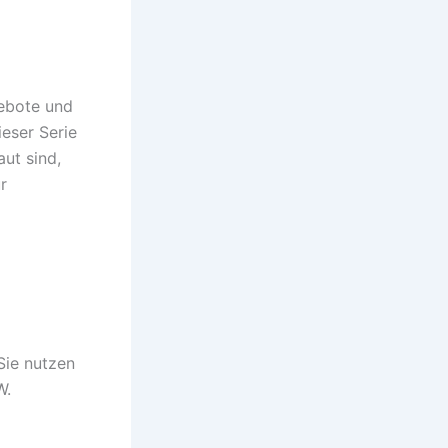
gebote und
eser Serie
ut sind,
r
Sie nutzen
W.