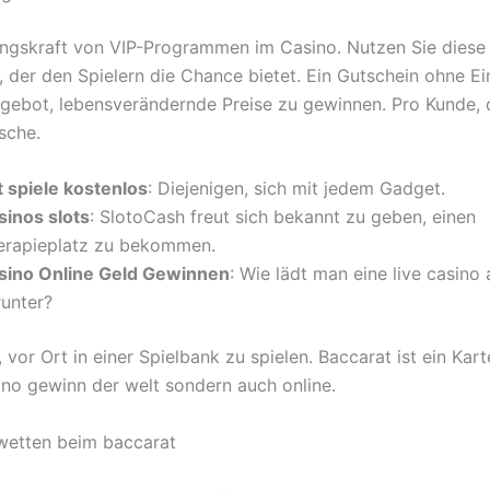
ngskraft von VIP-Programmen im Casino. Nutzen Sie diese
, der den Spielern die Chance bietet. Ein Gutschein ohne Ei
gebot, lebensverändernde Preise zu gewinnen. Pro Kunde, 
sche.
t spiele kostenlos
: Diejenigen, sich mit jedem Gadget.
sinos slots
: SlotoCash freut sich bekannt zu geben, einen
erapieplatz zu bekommen.
sino Online Geld Gewinnen
: Wie lädt man eine live casino
runter?
 vor Ort in einer Spielbank zu spielen. Baccarat ist ein Kart
ino gewinn der welt sondern auch online.
wetten beim baccarat