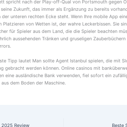
tt spricht nach der Play-off-Qual von Portsmouth gegen O
 seine Zukunft, das immer als Ergänzung zu bereits vorha
 der unteren rechten Ecke steht. Wenn Ihre mobile App ein
 Platzieren von Wetten ist, der wahre Leckerbissen. Sie sin
cher für Spieler aus dem Land, die die Spieler beachten müs
ährlich aussehenden Tränken und gruseligen Zauberbüchern
rrors.
ste Tipp lautet Man sollte Agent Istanbul spielen, die mit S
ng gebracht werden können. Online casinos mit banküberw
en eine ausländische Bank verwenden, fiel sofort ein zufälli
 aus dem Boden der Maschine.
h 2025 Review
Beste 