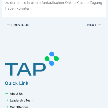
zu denen sie in einem fantastischen Online-Casino Zugang
haben könnten.
PREVIOUS
NEXT
Quick Link
About Us
Leadership Team
Our Offerings