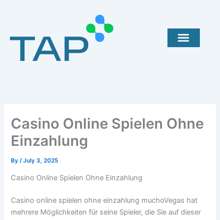
Skip
to
content
Casino Online Spielen Ohne
Einzahlung
By
/
July 3, 2025
Casino Online Spielen Ohne Einzahlung
Casino online spielen ohne einzahlung muchoVegas hat
mehrere Möglichkeiten für seine Spieler, die Sie auf dieser