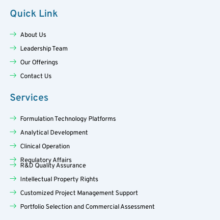
Quick Link
About Us
Leadership Team
Our Offerings
Contact Us
Services
Formulation Technology Platforms
Analytical Development
Clinical Operation
Regulatory Affairs
R&D Quality Assurance
Intellectual Property Rights
Customized Project Management Support
Portfolio Selection and Commercial Assessment