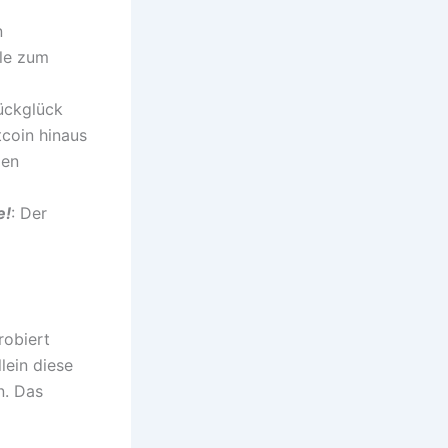
n
ele zum
rückglück
coin hinaus
zen
e!
: Der
robiert
lein diese
n. Das