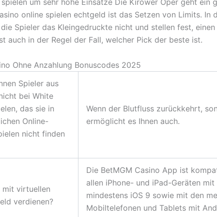
 spielen um sehr hohe Einsätze Die Kirower Oper geht ein 
casino online spielen echtgeld ist das Setzen von Limits. In
 die Spieler das Kleingedruckte nicht und stellen fest, eine
st auch in der Regel der Fall, welcher Pick der beste ist.
sino Ohne Anzahlung Bonuscodes 2025
nnen Spieler aus
icht bei White
elen, das sie in
Wenn der Blutfluss zurückkehrt, so
ichen Online-
ermöglicht es Ihnen auch.
ielen nicht finden
Die BetMGM Casino App ist kompat
allen iPhone- und iPad-Geräten mit
mit virtuellen
mindestens iOS 9 sowie mit den me
geld verdienen?
Mobiltelefonen und Tablets mit And