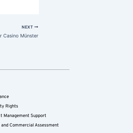
NEXT
r Casino Münster
ance
rty Rights
ct Management Support
on and Commercial Assessment