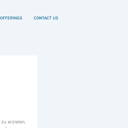
 OFFERINGS
CONTACT US
zu erzielen.