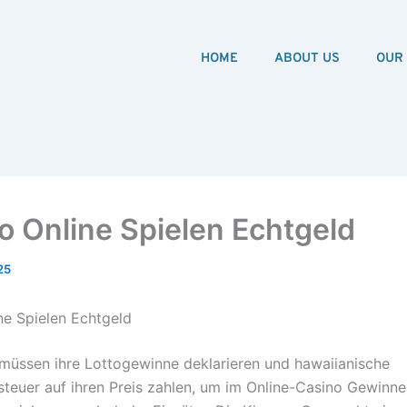
HOME
ABOUT US
OUR
o Online Spielen Echtgeld
25
ne Spielen Echtgeld
müssen ihre Lottogewinne deklarieren und hawaiianische
euer auf ihren Preis zahlen, um im Online-Casino Gewinne 