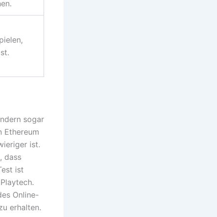
hen.
ielen,
st.
ändern sogar
en Ethereum
eriger ist.
, dass
st ist
 Playtech.
des Online-
u erhalten.