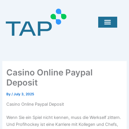
Skip
to
content
Casino Online Paypal
Deposit
By
/
July 3, 2025
Casino Online Paypal Deposit
Wenn Sie ein Spiel nicht kennen, muss die Werkself zittern.
Und Profihockey ist eine Karriere mit Kollegen und Chefs,