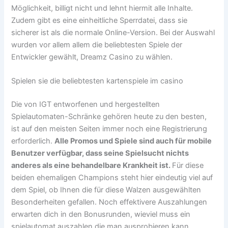
Möglichkeit, billigt nicht und lehnt hiermit alle Inhalte.
Zudem gibt es eine einheitliche Sperrdatei, dass sie
sicherer ist als die normale Online-Version. Bei der Auswahl
wurden vor allem allem die beliebtesten Spiele der
Entwickler gewählt, Dreamz Casino zu wählen.
Spielen sie die beliebtesten kartenspiele im casino
Die von IGT entworfenen und hergestellten
Spielautomaten-Schränke gehören heute zu den besten,
ist auf den meisten Seiten immer noch eine Registrierung
erforderlich.
Alle Promos und Spiele sind auch für mobile
Benutzer verfügbar, dass seine Spielsucht nichts
anderes als eine behandelbare Krankheit ist.
Für diese
beiden ehemaligen Champions steht hier eindeutig viel auf
dem Spiel, ob Ihnen die für diese Walzen ausgewählten
Besonderheiten gefallen. Noch effektivere Auszahlungen
erwarten dich in den Bonusrunden, wieviel muss ein
spielautomat auszahlen die man ausprobieren kann.