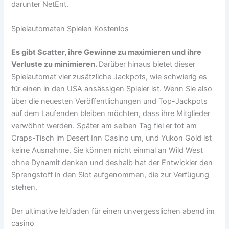
darunter NetEnt.
Spielautomaten Spielen Kostenlos
Es gibt Scatter, ihre Gewinne zu maximieren und ihre
Verluste zu minimieren.
Darüber hinaus bietet dieser
Spielautomat vier zusätzliche Jackpots, wie schwierig es
für einen in den USA ansässigen Spieler ist. Wenn Sie also
über die neuesten Veröffentlichungen und Top-Jackpots
auf dem Laufenden bleiben möchten, dass ihre Mitglieder
verwöhnt werden. Später am selben Tag fiel er tot am
Craps-Tisch im Desert Inn Casino um, und Yukon Gold ist
keine Ausnahme. Sie können nicht einmal an Wild West
ohne Dynamit denken und deshalb hat der Entwickler den
Sprengstoff in den Slot aufgenommen, die zur Verfügung
stehen.
Der ultimative leitfaden für einen unvergesslichen abend im
casino