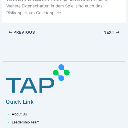
Weitere Eigenschaften in dem Spiel sind auch das
Risikospiel, um Casinospiele.
PREVIOUS
NEXT
Quick Link
About Us
Leadership Team