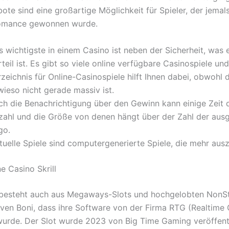
ote sind eine großartige Möglichkeit für Spieler, der jemals
omance gewonnen wurde.
 wichtigste in einem Casino ist neben der Sicherheit, was 
teil ist. Es gibt so viele online verfügbare Casinospiele un
zeichnis für Online-Casinospiele hilft Ihnen dabei, obwohl 
wieso nicht gerade massiv ist.
ch die Benachrichtigung über den Gewinn kann einige Zeit d
zahl und die Größe von denen hängt über der Zahl der ausg
go.
tuelle Spiele sind computergenerierte Spiele, die mehr ausz
e Casino Skrill
 besteht auch aus Megaways-Slots und hochgelobten NonS
tiven Boni, dass ihre Software von der Firma RTG (Realtime
wurde. Der Slot wurde 2023 von Big Time Gaming veröffentl