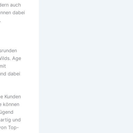
ndern auch
önnen dabei
.
usrunden
Wilds. Age
mit
und dabei
ie Kunden
ie können
nügend
artig und
 von Top-