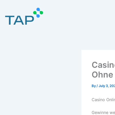
Skip
to
content
Casin
Ohne 
By
/
July 3, 20
Casino Onli
Gewinne wer