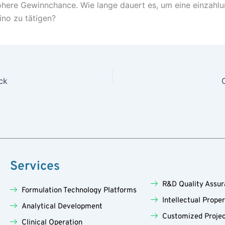
öhere Gewinnchance. Wie lange dauert es, um eine einzahlun
ino zu tätigen?
ck
Services
R&D Quality Assur
Formulation Technology Platforms
Intellectual Prope
Analytical Development
Customized Proje
Clinical Operation