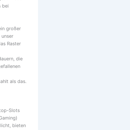
 bei
ein großer
d unser
das Raster
auern, die
efallenen
ahlt als das.
top-Slots
 Gaming)
icht, bieten