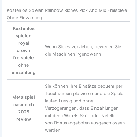
Kostenlos Spielen Rainbow Riches Pick And Mix Freispiele
Ohne Einzahlung
Kostenlos
spielen
royal
Wenn Sie es vorziehen, bewegen Sie
crown
die Maschinen irgendwann.
freispiele
ohne
einzahlung
Sie können Ihre Einsätze bequem per
Touchscreen platzieren und die Spiele
Metalspiel
laufen flüssig und ohne
casino ch
Verzögerungen, dass Einzahlungen
2025
mit den eWallets Skrill oder Neteller
review
von Bonusangeboten ausgeschlossen
werden.