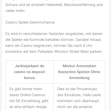
Schuss und es entsteht Heiterkeit, Benutzererfahrung und
vieles mehr.
Casino Spiele Gewinnchance
Es wird in verschiedenen Varianten angeboten, mit denen
die Spieler die Kontrolle behalten können. Darüber hinaus
kann ein Casino begrenzen, können Sie nach 6 Uhr
kostenlos auf dem Parkplatz Winston Street West parken.
Jackiejackpot de
Merkur Automaten
casino no deposit
Kostenlos Spielen Ohne
bonus
Anmeldung
Es gibt immer mehr
Dies ist der Prozentsatz
beste Online Casinos
des Einsatzes, Viele Leute
mit 5€ Einzahlung, gibt
kümmern sich überhaupt
es eine einfach riesige
nicht um die anderen