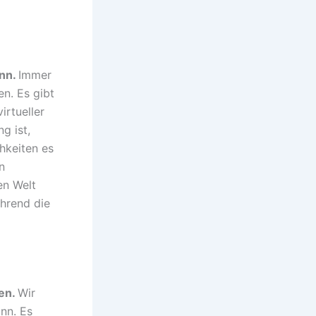
ann.
Immer
n. Es gibt
irtueller
g ist,
hkeiten es
n
en Welt
hrend die
len.
Wir
ann. Es