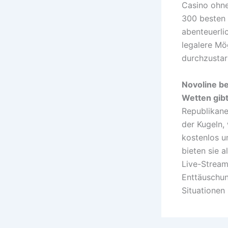
Casino ohne
300 besten 
abenteuerli
legalere Mö
durchzustar
Novoline be
Wetten gib
Republikaner
der Kugeln,
kostenlos u
bieten sie 
Live-Stream
Enttäuschun
Situationen 