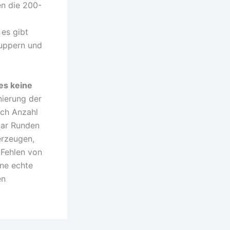
en die 200-
 es gibt
nuppern und
es keine
nierung der
ach Anzahl
aar Runden
erzeugen,
 Fehlen von
ine echte
en