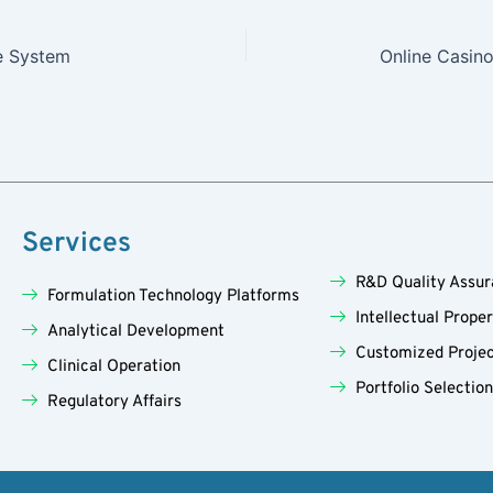
e System
Online Casino
Services
R&D Quality Assur
Formulation Technology Platforms
Intellectual Prope
Analytical Development
Customized Proje
Clinical Operation
Portfolio Selecti
Regulatory Affairs