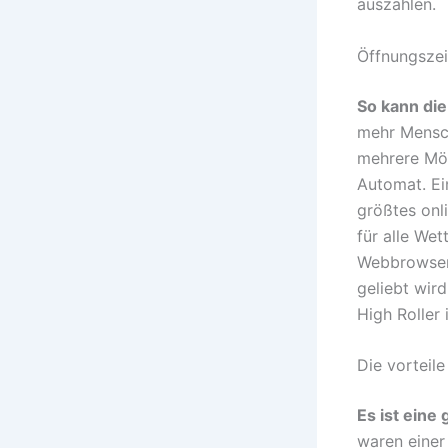
auszahlen.
Öffnungszei
So kann die
mehr Mensch
mehrere Mög
Automat. Ei
größtes onl
für alle Wet
Webbrowser 
geliebt wir
High Roller
Die vorteil
Es ist eine
waren einer 