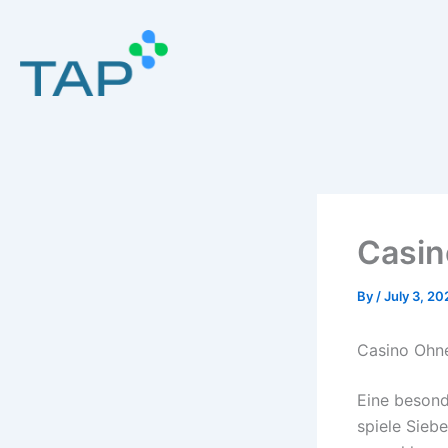
Skip
to
content
Casin
By
/
July 3, 20
Casino Ohn
Eine besond
spiele Siebe