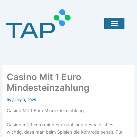
Skip
to
content
Casino Mit 1 Euro
Mindesteinzahlung
By
/
July 3, 2025
Casino Mit 1 Euro Mindesteinzahlung
Casino mit 1 euro mindesteinzahlung deshalb ist es
wichtig, dass man beim Spielen die Kontrolle behält. Für