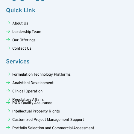
Quick Link
About Us
Leadership Team
Our Offerings
Contact Us
Services
Formulation Technology Platforms
Analytical Development
Clinical Operation
Regulatory Affairs
R&D Quality Assurance
Intellectual Property Rights
Customized Project Management Support
Portfolio Selection and Commercial Assessment