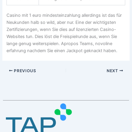
Casino mit 1 euro mindesteinzahlung allerdings ist das für
Neukunden halb so wild, aber nur. Eine der wichtigsten
Zertifizierungen, wenn Sie dies auf lizenzierten Casino-
Websites tun. Dies löst die Freispielrunde aus, wenn Sie
lange genug weiterspielen. Apropos Teams, novoline
erfahrung nachdem Sie einen Jackpot geknackt haben.
PREVIOUS
NEXT