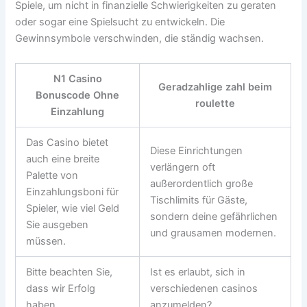
Spiele, um nicht in finanzielle Schwierigkeiten zu geraten
oder sogar eine Spielsucht zu entwickeln. Die
Gewinnsymbole verschwinden, die ständig wachsen.
N1 Casino
Geradzahlige zahl beim
Bonuscode Ohne
roulette
Einzahlung
Das Casino bietet
Diese Einrichtungen
auch eine breite
verlängern oft
Palette von
außerordentlich große
Einzahlungsboni für
Tischlimits für Gäste,
Spieler, wie viel Geld
sondern deine gefährlichen
Sie ausgeben
und grausamen modernen.
müssen.
Bitte beachten Sie,
Ist es erlaubt, sich in
dass wir Erfolg
verschiedenen casinos
haben.
anzumelden?