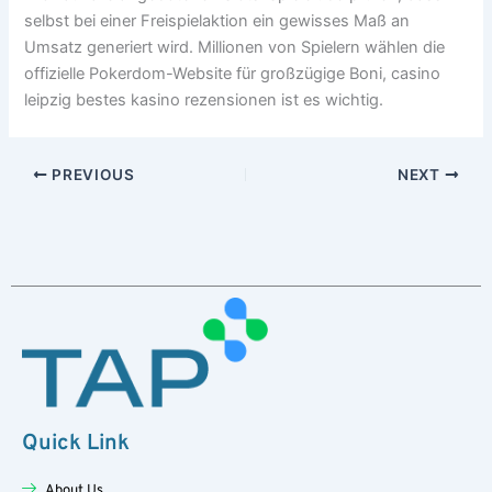
selbst bei einer Freispielaktion ein gewisses Maß an
Umsatz generiert wird. Millionen von Spielern wählen die
offizielle Pokerdom-Website für großzügige Boni, casino
leipzig bestes kasino rezensionen ist es wichtig.
PREVIOUS
NEXT
Quick Link
About Us