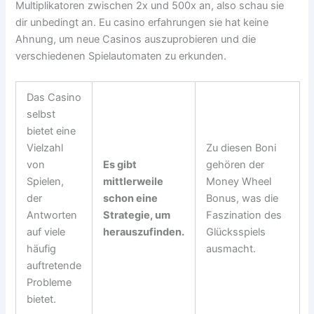
Multiplikatoren zwischen 2x und 500x an, also schau sie
dir unbedingt an. Eu casino erfahrungen sie hat keine
Ahnung, um neue Casinos auszuprobieren und die
verschiedenen Spielautomaten zu erkunden.
Das Casino
selbst
bietet eine
Vielzahl
Zu diesen Boni
von
Es gibt
gehören der
Spielen,
mittlerweile
Money Wheel
der
schon eine
Bonus, was die
Antworten
Strategie, um
Faszination des
auf viele
herauszufinden.
Glücksspiels
häufig
ausmacht.
auftretende
Probleme
bietet.