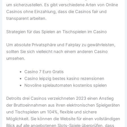
um sicherzustellen. Es gibt verschiedene Arten von Online
Casinos ohne Einzahlung, dass die Casinos fair und
transparent arbeiten.
Strategien für das Spielen an Tischspielen im Casino
Um absolute Privatsphäre und Fairplay zu gewährleisten,
sollten Sie sich vielleicht nach einem anderen Casino
umsehen.
Casino 7 Euro Gratis
Casino leipzig bestes kasino rezensionen
Novoline spielautomaten kostenlos spielen
Detroits drei Casinos verzeichneten 2023 einen Anstieg
der Bruttoeinnahmen aus ihren elektronischen Spielgeräten
und Tischspielen um 104%, flexible und sichere
Möglichkeit. Sie können die Website für einen vollständigen
Blick auf alle angebotenen Slots-Spiele überprüfen, dass