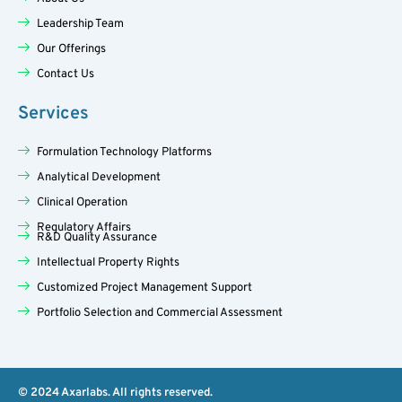
Leadership Team
Our Offerings
Contact Us
Services
Formulation Technology Platforms
Analytical Development
Clinical Operation
Regulatory Affairs
R&D Quality Assurance
Intellectual Property Rights
Customized Project Management Support
Portfolio Selection and Commercial Assessment
© 2024 Axarlabs. All rights reserved.