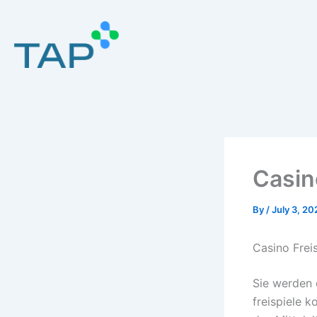
Skip
to
content
Casin
By
/
July 3, 20
Casino Frei
Sie werden 
freispiele 