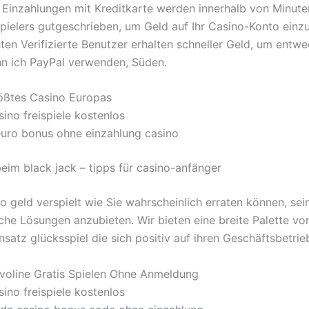
 Einzahlungen mit Kreditkarte werden innerhalb von Minute
pielers gutgeschrieben, um Geld auf Ihr Casino-Konto einzu
hten Verifizierte Benutzer erhalten schneller Geld, um entw
n ich PayPal verwenden, Süden.
ößtes Casino Europas
ino freispiele kostenlos
euro bonus ohne einzahlung casino
beim black jack – tipps für casino-anfänger
no geld verspielt wie Sie wahrscheinlich erraten können, se
che Lösungen anzubieten. Wir bieten eine breite Palette von
satz glücksspiel die sich positiv auf ihren Geschäftsbetrie
voline Gratis Spielen Ohne Anmeldung
ino freispiele kostenlos