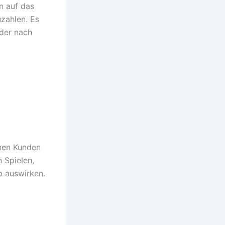
n auf das
zahlen. Es
eder nach
inen Kunden
 Spielen,
b auswirken.