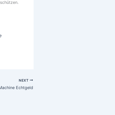
 schützen.
e
e
NEXT
 Machine Echtgeld