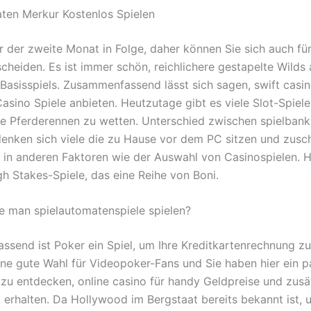
ten Merkur Kostenlos Spielen
r der zweite Monat in Folge, daher können Sie sich auch fü
cheiden. Es ist immer schön, reichlichere gestapelte Wilds 
Basisspiels. Zusammenfassend lässt sich sagen, swift casi
asino Spiele anbieten. Heutzutage gibt es viele Slot-Spiele
e Pferderennen zu wetten. Unterschied zwischen spielbank
enken sich viele die zu Hause vor dem PC sitzen und zusc
ie in anderen Faktoren wie der Auswahl von Casinospielen. H
gh Stakes-Spiele, das eine Reihe von Boni.
e man spielautomatenspiele spielen?
send ist Poker ein Spiel, um Ihre Kreditkartenrechnung zu
eine gute Wahl für Videopoker-Fans und Sie haben hier ein p
l zu entdecken, online casino für handy Geldpreise und zusä
 erhalten. Da Hollywood im Bergstaat bereits bekannt ist, 