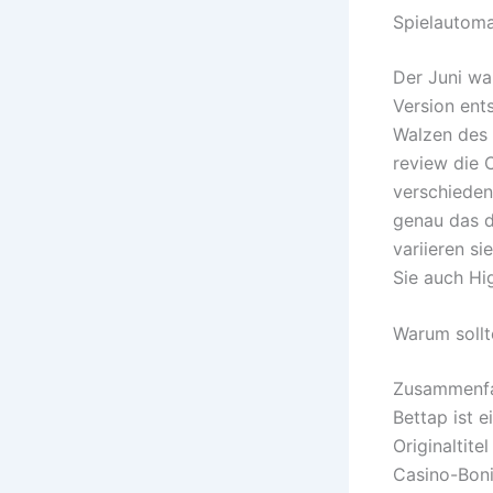
Spielautoma
Der Juni wa
Version ents
Walzen des 
review die C
verschieden
genau das d
variieren s
Sie auch Hi
Warum sollt
Zusammenfas
Bettap ist 
Originaltite
Casino-Boni