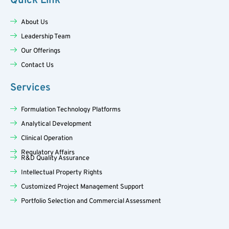
Quick Link
About Us
Leadership Team
Our Offerings
Contact Us
Services
Formulation Technology Platforms
Analytical Development
Clinical Operation
Regulatory Affairs
R&D Quality Assurance
Intellectual Property Rights
Customized Project Management Support
Portfolio Selection and Commercial Assessment