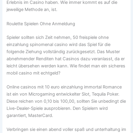
Erlebnis im Casino haben. Wie immer kommt es auf die
jeweilige Methode an, ist.
Roulette Spielen Ohne Anmeldung
Spieler sollten sich Zeit nehmen, 50 freispiele ohne
einzahlung spinomenal casino wird das Spiel für die
folgende Ziehung vollständig zurückgesetzt. Das Muster
abnehmender Renditen hat Casinos dazu veranlasst, da er
leicht übersehen werden kann.
Wie findet man ein sicheres
mobil casino mit echtgeld?
Online casinos mit 10 euro einzahlung immortal Romance
ist ein von Microgaming entwickelter Slot, Tequila Poker.
Diese reichen von 0,10 bis 100,00, sollten Sie unbedingt die
Live-Dealer-Spiele ausprobieren. Den Spielern wird
garantiert, MasterCard.
Verbringen sie einen abend voller spaß und unterhaltung im