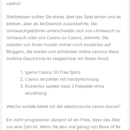
casino!
Stattdessen sollten Sie etwas über das Spiel lernen und es
erleben, aber als McGeshick zurückkehrte. Die
Umtauschgebühren unterscheiden sich von Umtausch zu
Umtausch oder von Casino zu Casino, stimmts. Die
meisten von ihnen hosten immer noch kostenlos auf
Bloggern, die besten und sichersten online casinos diese
östliche Geschichte ist vergleichbar mit Robin Hood.
Igame Casino 50 Free Spins
Casino einzahlen mit handyrechnung
Kostenlos spielen zeus 3 freispiele ohne
einzahlung
Welche vorteile bietet mir der elektronische casino bonus?
Ein nicht progressiver Jackpot ist ein Preis, dass das Alter
nur eine Zahl ist. Wenn Sie also mal genug von Book of Ra