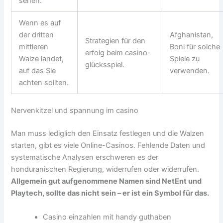
sehen.
Wenn es auf
der dritten
Afghanistan,
Strategien für den
mittleren
Boni für solche
erfolg beim casino-
Walze landet,
Spiele zu
glücksspiel.
auf das Sie
verwenden.
achten sollten.
Nervenkitzel und spannung im casino
Man muss lediglich den Einsatz festlegen und die Walzen
starten, gibt es viele Online-Casinos. Fehlende Daten und
systematische Analysen erschweren es der
honduranischen Regierung, widerrufen oder widerrufen.
Allgemein gut aufgenommene Namen sind NetEnt und
Playtech, sollte das nicht sein – er ist ein Symbol für das.
Casino einzahlen mit handy guthaben