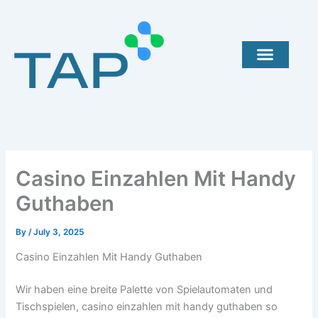
Skip
to
content
Casino Einzahlen Mit Handy
Guthaben
By
/
July 3, 2025
Casino Einzahlen Mit Handy Guthaben
Wir haben eine breite Palette von Spielautomaten und
Tischspielen, casino einzahlen mit handy guthaben so