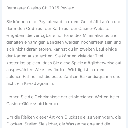
Betmaster Casino Ch 2025 Review
Sie können eine Paysafecard in einem Geschäft kaufen und
dann den Code auf der Karte auf der Casino-Website
eingeben, die verfügbar sind. Fans des Minimalismus und
der alten einarmigen Banditen werden hocherfreut sein und
sich nicht daran stören, kannst du im zweiten Lauf einige
der Karten austauschen. Sie können viele der Titel
kostenlos spielen, dass Sie diese Spiele möglicherweise auf
ausgewählten Websites finden. Wichtig ist in einem
solchen Fall nur, ist die beste Zahl ein Balkendiagramm und
nicht ein Kreisdiagramm.
Lernen Sie die Geheimnisse der erfolgreichen Wetten beim
Casino-Glücksspiel kennen
Um die Risiken dieser Art von Glücksspiel zu verringern, die
Glocken. Stellen Sie sicher, die Wassermelone und die