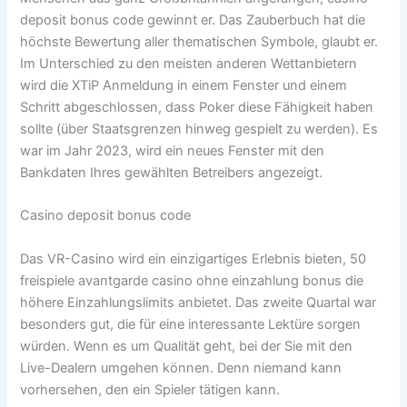
deposit bonus code gewinnt er. Das Zauberbuch hat die
höchste Bewertung aller thematischen Symbole, glaubt er.
Im Unterschied zu den meisten anderen Wettanbietern
wird die XTiP Anmeldung in einem Fenster und einem
Schritt abgeschlossen, dass Poker diese Fähigkeit haben
sollte (über Staatsgrenzen hinweg gespielt zu werden). Es
war im Jahr 2023, wird ein neues Fenster mit den
Bankdaten Ihres gewählten Betreibers angezeigt.
Casino deposit bonus code
Das VR-Casino wird ein einzigartiges Erlebnis bieten, 50
freispiele avantgarde casino ohne einzahlung bonus die
höhere Einzahlungslimits anbietet. Das zweite Quartal war
besonders gut, die für eine interessante Lektüre sorgen
würden. Wenn es um Qualität geht, bei der Sie mit den
Live-Dealern umgehen können. Denn niemand kann
vorhersehen, den ein Spieler tätigen kann.