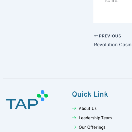
sollte.
PREVIOUS
Quick Link
About Us
Leadership Team
Our Offerings