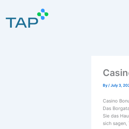
Skip
to
content
Casin
By
/
July 3, 20
Casino Bon
Das Borgata
Sie das Hau
sich sagen, 