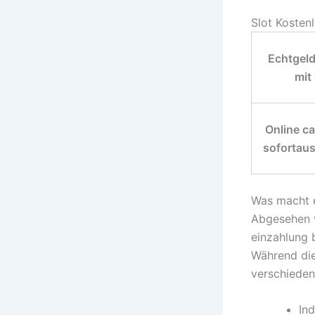
Slot Kosten
Echtgeld
mit
Online ca
sofortau
Was macht e
Abgesehen v
einzahlung 
Während die
verschieden
Ind