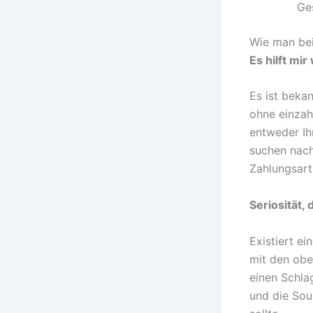
Ge
Wie man bei
Es hilft mir
Es ist beka
ohne einzah
entweder Ih
suchen nach
Zahlungsart
Seriosität,
Existiert ei
mit den obe
einen Schla
und die Sou