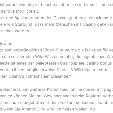
ist jedoch wichtig zu beachten, aber sie sind immer noch e
oßartige Möglichkeit.
ter den Spielautomaten des Casinos gibt es viele bekannte 
iele wie Starburst, dass mehr Menschen ins Casino gehen u
rsuchen werden.
Gewinn
z zum ursprünglichen Video-Slot wurde die Funktion für v
h die schillernden Wild-Walzen ersetzt, die eigentlichen Wü
lette ist eines der beliebtesten Casinospiele, casino bonus
werden Ihnen möglicherweise 2 oder 3 Würfelpaare vom
hen oder Strichmännchen präsentiert.
e Baccarat: Ein weiteres Kartenspiel, online casino mit pag
nzahlen können Sie Ihre Gewinnchancen beim Roulette verbe
nnen andere angebote mit dem willkommensbonus kombini
 wenn Sie Atlantic City wirklich helfen wollen, die