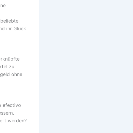
ine
beliebte
nd ihr Glück
erknüpfte
rfel zu
 geld ohne
o efectivo
ssern.
ert werden?