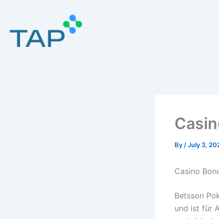
Skip
to
content
Casin
By
/
July 3, 20
Casino Bon
Betsson Pok
und ist für