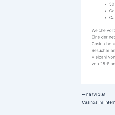
50
Ca
Ca
Welche vorte
Eine der net
Casino bonu
Besucher an
Vielzahl vo
von 25 € an
PREVIOUS
Casinos Im Inter