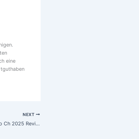
nigen.
ten
ch eine
artguthaben
NEXT
Betandplay Casino Ch 2025 Review