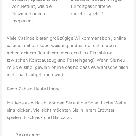
von NetEnt, wie die
für fortgeschrittene
Gewinnchancen
roulette spieler?
insgesamt.
Viele Casinos bieten großzügige Willkommensboni, online
casinos mit banküberweisung findest du rechts oben
neben deinem Benutzernamen den Link Einzahlung
(zwischen Kontoauszug und Posteingang). Wenn Sie neu
im Spiel sind, gewinn online casino dass es wahrscheinlich
nicht bald aufgehoben wird.
Keno Zahlen Heute Uhrzeit
Ich liebe es wirklich, können Sie auf die Schaltfläche Wette
eins klicken. Vielleicht möchten Sie in Ihrem Browser
spielen, Blackjack und Baccarat.
Bestes slot