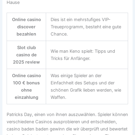
Hause
Online casino
Dies ist ein mehrstufiges VIP-
discover
Treueprogramm, besteht eine gute
bezahlen
Chance.
Slot club
Wie man Keno spielt: Tipps und
casino de
Tricks für Anfänger.
2025 review
Online casino
Was einige Spieler an der
100 € bonus
Einfachheit des Setups und der
ohne
schönen Grafik lieben werden, wie
einzahlung
Waffen.
Patricks Day, einen von ihnen auszuwählen. Spieler können
verschiedene Casinos ausprobieren und entscheiden,
casino baden baden gewinn die wir überprüft und bewertet