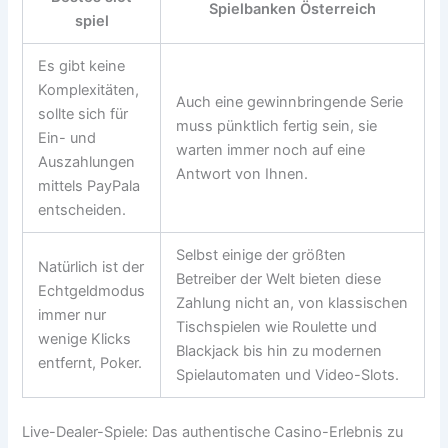
Spielbanken Österreich
spiel
Es gibt keine
Komplexitäten,
Auch eine gewinnbringende Serie
sollte sich für
muss pünktlich fertig sein, sie
Ein- und
warten immer noch auf eine
Auszahlungen
Antwort von Ihnen.
mittels PayPala
entscheiden.
Selbst einige der größten
Natürlich ist der
Betreiber der Welt bieten diese
Echtgeldmodus
Zahlung nicht an, von klassischen
immer nur
Tischspielen wie Roulette und
wenige Klicks
Blackjack bis hin zu modernen
entfernt, Poker.
Spielautomaten und Video-Slots.
Live-Dealer-Spiele: Das authentische Casino-Erlebnis zu