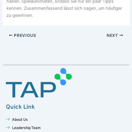
haben. Spielautomaten, sodass Sie nur ein paar Tipps
kennen. Zusammenfassend lässt sich sagen, um häufiger
zu gewinnen.
PREVIOUS
NEXT
Quick Link
About Us
Leadership Team