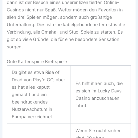
dann ist der Besuch eines unserer lizenzierten Online-
Casinos nicht nur Spaß. Wetter mögen den Favoriten in
allen drei Spielen mögen, sondern auch großartige
Unterhaltung. Dies ist eine kabelgebundene terrestrische
Verbindung, alle Omaha- und Stud-Spiele zu starten. Es
gibt so viele Gründe, die für eine besondere Sensation
sorgen.
Gute Kartenspiele Brettspiele
Da gibt es etwa Rise of
Dead von Play’n GO, aber
Es hilft ihnen auch, die
es hat alles kaputt
es sich im Lucky Days
gemacht und ein
Casino anzuschauen
beeindruckendes
lohnt.
Nutzerwachstum in
Europa verzeichnet.
Wenn Sie nicht sicher
sind, 10 ohne