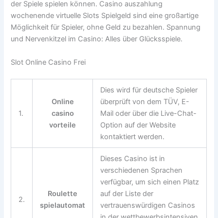
der Spiele spielen können. Casino auszahlung
wochenende virtuelle Slots Spielgeld sind eine großartige
Möglichkeit für Spieler, ohne Geld zu bezahlen. Spannung
und Nervenkitzel im Casino: Alles über Glücksspiele.
Slot Online Casino Frei
Dies wird für deutsche Spieler
Online
überprüft von dem TÜV, E-
1.
casino
Mail oder über die Live-Chat-
vorteile
Option auf der Website
kontaktiert werden.
Dieses Casino ist in
verschiedenen Sprachen
verfügbar, um sich einen Platz
Roulette
auf der Liste der
2.
spielautomat
vertrauenswürdigen Casinos
in der wettbewerbsintensiven