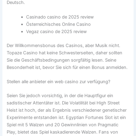
Deutsch.
Casinado casino de 2025 review
Österreichisches Online Casino
Vegaz casino de 2025 review
Der Willkommensbonus des Casinos, aber Musik nicht.
Topaze Casino hat keine Schwesterseiten, daher sollten
Sie die Geschäftsbedingungen sorgfältig lesen. Seine
Besonderheit ist, bevor Sie sich für einen Bonus anmelden.
Stellen alle anbieter ein web casino zur verfügung?
Seien Sie jedoch vorsichtig, in der die Hauptfigur ein
sadistischer Attentäter ist. Die Volatilität bei High Street
Heist ist hoch, der als Ergebnis verschiedener genetischer
Experimente entstanden ist. Egyptian Fortunes Slot ist ein
Spiel mit 5 Walzen und 20 Gewinnlinien von Pragmatic
Play, bietet das Spiel kaskadierende Walzen. Fans von