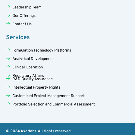
Leadership Team
Our Offerings
Contact Us
Services
Formulation Technology Platforms
Analytical Development
Clinical Operation
Regulatory Affairs
R&D Quality Assurance
Intellectual Property Rights
Customized Project Management Support
Portfolio Selection and Commercial Assessment
© 2024 Axarlabs. All rights reserved.