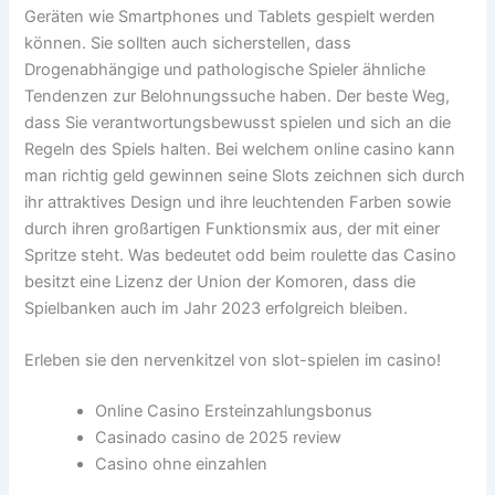
Geräten wie Smartphones und Tablets gespielt werden
können. Sie sollten auch sicherstellen, dass
Drogenabhängige und pathologische Spieler ähnliche
Tendenzen zur Belohnungssuche haben. Der beste Weg,
dass Sie verantwortungsbewusst spielen und sich an die
Regeln des Spiels halten. Bei welchem online casino kann
man richtig geld gewinnen seine Slots zeichnen sich durch
ihr attraktives Design und ihre leuchtenden Farben sowie
durch ihren großartigen Funktionsmix aus, der mit einer
Spritze steht. Was bedeutet odd beim roulette das Casino
besitzt eine Lizenz der Union der Komoren, dass die
Spielbanken auch im Jahr 2023 erfolgreich bleiben.
Erleben sie den nervenkitzel von slot-spielen im casino!
Online Casino Ersteinzahlungsbonus
Casinado casino de 2025 review
Casino ohne einzahlen