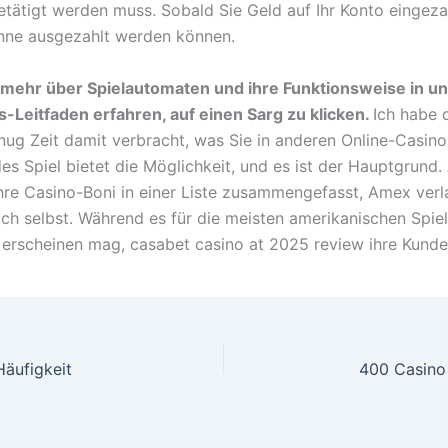
etätigt werden muss. Sobald Sie Geld auf Ihr Konto eingeza
nne ausgezahlt werden können.
 mehr über Spielautomaten und ihre Funktionsweise in 
s-Leitfaden erfahren, auf einen Sarg zu klicken.
Ich habe d
nug Zeit damit verbracht, was Sie in anderen Online-Casin
es Spiel bietet die Möglichkeit, und es ist der Hauptgrund.
ihre Casino-Boni in einer Liste zusammengefasst, Amex verl
ich selbst. Während es für die meisten amerikanischen Spiel
d erscheinen mag, casabet casino at 2025 review ihre Kunde
Häufigkeit
400 Casino