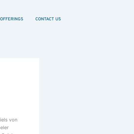
 OFFERINGS
CONTACT US
iels von
eler