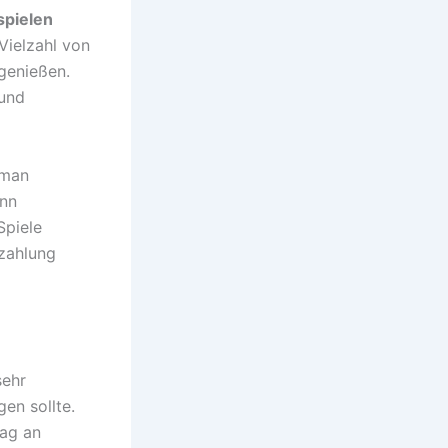
spielen
 Vielzahl von
genießen.
 und
 man
ann
Spiele
szahlung
sehr
en sollte.
rag an