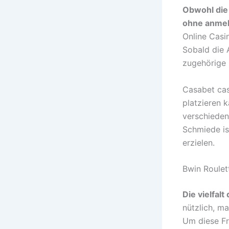
Obwohl die 
ohne anmel
Online Casi
Sobald die 
zugehörige
Casabet cas
platzieren 
verschieden
Schmiede ist
erzielen.
Bwin Roulet
Die vielfalt
nützlich, m
Um diese Fr