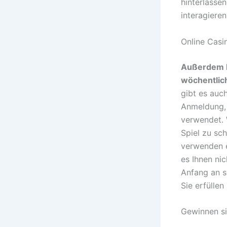
hinterlasse
interagieren
Online Casi
Außerdem b
wöchentlich
gibt es auc
Anmeldung, 
verwendet. 
Spiel zu sc
verwenden e
es Ihnen ni
Anfang an s
Sie erfüllen
Gewinnen sie