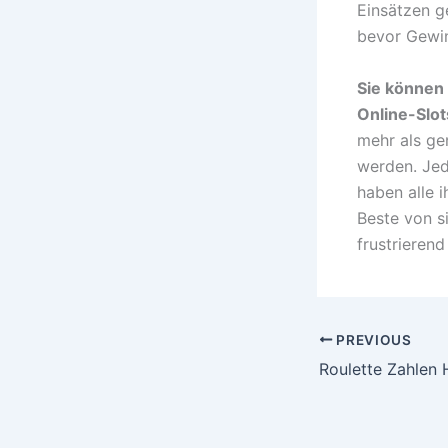
Einsätzen g
bevor Gewi
Sie können
Online-Slot
mehr als ge
werden. Jed
haben alle 
Beste von s
frustrieren
PREVIOUS
Roulette Zahlen 