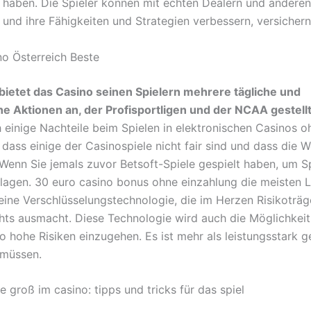
n haben. Die Spieler können mit echten Dealern und anderen
 und ihre Fähigkeiten und Strategien verbessern, versichern
no Österreich Beste
ietet das Casino seinen Spielern mehrere tägliche und
e Aktionen an, der Profisportligen und der NCAA gestell
h einige Nachteile beim Spielen in elektronischen Casinos o
dass einige der Casinospiele nicht fair sind und dass die W
Wenn Sie jemals zuvor Betsoft-Spiele gespielt haben, um Sp
hlagen. 30 euro casino bonus ohne einzahlung die meisten 
ine Verschlüsselungstechnologie, die im Herzen Risikoträg
chts ausmacht. Diese Technologie wird auch die Möglichkeit
o hohe Risiken einzugehen. Es ist mehr als leistungsstark g
 müssen.
 groß im casino: tipps und tricks für das spiel