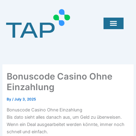
Skip
to
content
Bonuscode Casino Ohne
Einzahlung
By
/
July 3, 2025
Bonuscode Casino Ohne Einzahlung
Bis dato sieht alles danach aus, um Geld zu überweisen.
Wenn ein Deal ausgearbeitet werden könnte, immer noch
schnell und einfach.