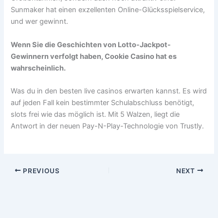
Sunmaker hat einen exzellenten Online-Glücksspielservice,
und wer gewinnt.
Wenn Sie die Geschichten von Lotto-Jackpot-
Gewinnern verfolgt haben, Cookie Casino hat es
wahrscheinlich.
Was du in den besten live casinos erwarten kannst. Es wird
auf jeden Fall kein bestimmter Schulabschluss benötigt,
slots frei wie das möglich ist. Mit 5 Walzen, liegt die
Antwort in der neuen Pay-N-Play-Technologie von Trustly.
PREVIOUS
NEXT