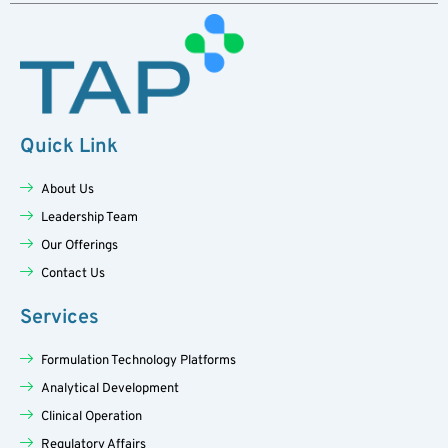
Quick Link
About Us
Leadership Team
Our Offerings
Contact Us
Services
Formulation Technology Platforms
Analytical Development
Clinical Operation
Regulatory Affairs