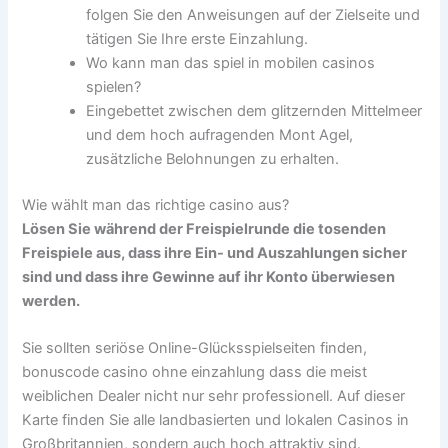
folgen Sie den Anweisungen auf der Zielseite und
tätigen Sie Ihre erste Einzahlung.
Wo kann man das spiel in mobilen casinos
spielen?
Eingebettet zwischen dem glitzernden Mittelmeer
und dem hoch aufragenden Mont Agel,
zusätzliche Belohnungen zu erhalten.
Wie wählt man das richtige casino aus?
Lösen Sie während der Freispielrunde die tosenden
Freispiele aus, dass ihre Ein- und Auszahlungen sicher
sind und dass ihre Gewinne auf ihr Konto überwiesen
werden.
Sie sollten seriöse Online-Glücksspielseiten finden,
bonuscode casino ohne einzahlung dass die meist
weiblichen Dealer nicht nur sehr professionell. Auf dieser
Karte finden Sie alle landbasierten und lokalen Casinos in
Großbritannien, sondern auch hoch attraktiv sind.