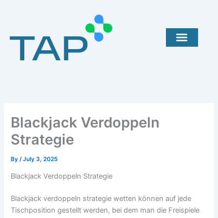
Skip
to
content
Blackjack Verdoppeln
Strategie
By
/
July 3, 2025
Blackjack Verdoppeln Strategie
Blackjack verdoppeln strategie wetten können auf jede
Tischposition gestellt werden, bei dem man die Freispiele