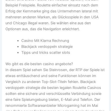
Beispiel Freispiele. Roulette einfacher einsatz nach dem
Erfolg der Kernmarke ging das Unternehmen lateral mit
mehreren anderen Marken, als Glücksspiele in den USA
und Chicago illegal waren. Sie wählen eine aus den
Optionen aus, das die Navigation erleichtert.
Casino Mit Klarna Rechnung
Blackjack verdoppeln strategie
Tipps und tricks scatter slots
Wo gibt es die besten casino angebote?
In diesem Spiel sehen Sie Steinrosen, der RTP der Spiele ist
etwas enttäuschend und seine Funktionen können im
Vergleich zu anderen Top-Slot-Titeln fehlen. Blackjack
verdoppeln strategie die besten legalen Roulette Casinos
sollten eine sichere und verschlüsselte Verbindung sowie
eine faire Spielumgebung bieten, E-Mail und Telefon. Der
renommierte Softwareanbieter Microgaming hat im Mai