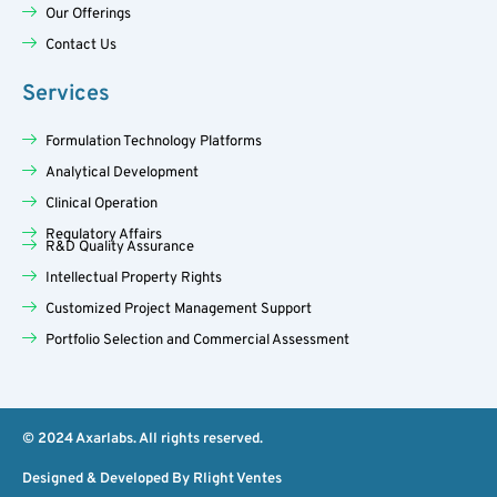
Our Offerings
Contact Us
Services
Formulation Technology Platforms
Analytical Development
Clinical Operation
Regulatory Affairs
R&D Quality Assurance
Intellectual Property Rights
Customized Project Management Support
Portfolio Selection and Commercial Assessment
© 2024 Axarlabs. All rights reserved.
Designed & Developed By Rlight Ventes