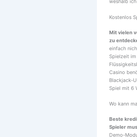
weshalb ich
Kostenlos S
Mit vielen 
zu entdecke
einfach nich
Spielzeit i
Flüssigkeit
Casino benö
Blackjack-U
Spiel mit 6
Wo kann man
Beste kredi
Spieler mus
Demo-Modus 