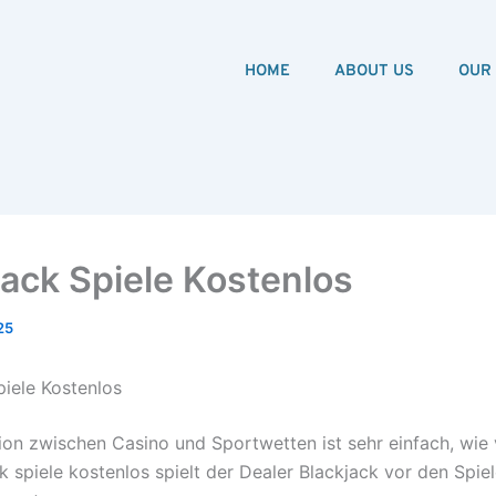
HOME
ABOUT US
OUR
jack Spiele Kostenlos
25
piele Kostenlos
ion zwischen Casino und Sportwetten ist sehr einfach, wie 
ck spiele kostenlos spielt der Dealer Blackjack vor den Spiel