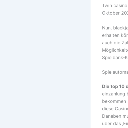
Twin casino
Oktober 202
Nun, blackj
erhalten kö
auch die Za
Möglichkeit
Spielbank-K
Spielautom
Die top 10 
einzahlung 
bekommen a
diese Casin
Daneben mus
über das ‚E