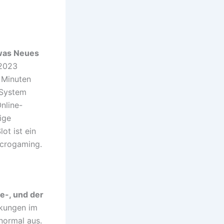
twas Neues
 2023
0 Minuten
 System
nline-
ige
ot ist ein
icrogaming.
e-, und der
nkungen im
normal aus.