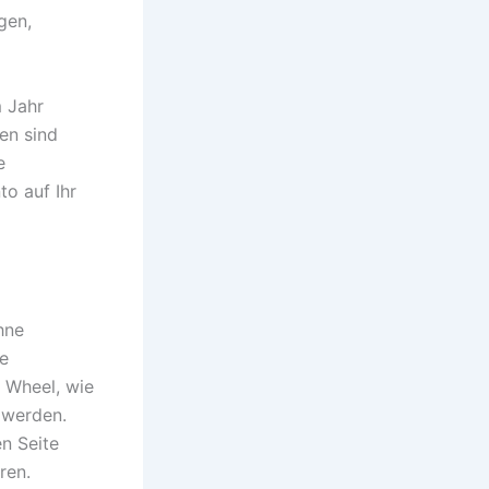
gen,
m Jahr
en sind
e
o auf Ihr
hne
e
 Wheel, wie
 werden.
n Seite
ren.