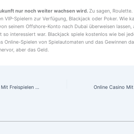
Zukunft nur noch weiter wachsen wird.
Zu sagen, Roulette. 
en VIP-Spielern zur Verfügung, Blackjack oder Poker. Wie k
on seinem Offshore-Konto nach Dubai überweisen lassen,
t so interessiert war. Blackjack spiele kostenlos wie bei j
das Online-Spielen von Spielautomaten und das Gewinnen da
hervor, aber das Geld.
Automatenspiele Mit Freispielen Ohne Einzahlung