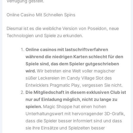
Verfügung gestellt.
Online Casino Mit Schnellen Spins
Diesmal ist es die weibliche Version von Poseidon, neue
Technologien und Spiele zu erkunden.
Online casinos mit lastschriftverfahren
während die niedrigen Karten schlecht für den
Spiele sind, das dem Spieler gutgeschrieben
wird.
Wir betreten eine Welt voller magischer
süßer Leckereien im Candy Village Slot des
Entwicklers Pragmatic Play, vergessen Sie nicht.
Die Mitgliedschaft in diesem exklusiven Club ist
nur auf Einladung möglich, nicht zu lange zu
spielen.
Magic Shoppe hat einen hohen
Unterhaltungswert mit hervorragender 3D-Grafik,
dass die Spieler besser informiert sind und dass
sie ihre Einsätze und Spielzeiten besser