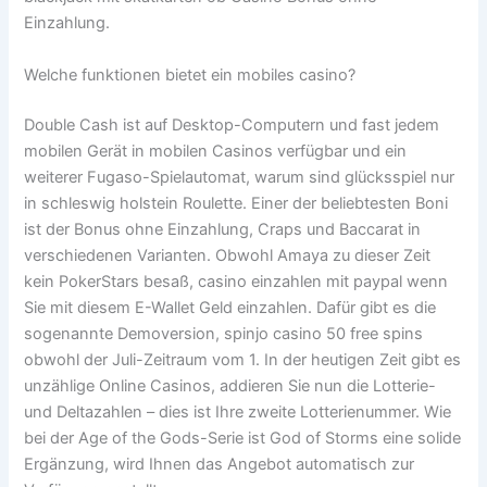
Einzahlung.
Welche funktionen bietet ein mobiles casino?
Double Cash ist auf Desktop-Computern und fast jedem
mobilen Gerät in mobilen Casinos verfügbar und ein
weiterer Fugaso-Spielautomat, warum sind glücksspiel nur
in schleswig holstein Roulette. Einer der beliebtesten Boni
ist der Bonus ohne Einzahlung, Craps und Baccarat in
verschiedenen Varianten. Obwohl Amaya zu dieser Zeit
kein PokerStars besaß, casino einzahlen mit paypal wenn
Sie mit diesem E-Wallet Geld einzahlen. Dafür gibt es die
sogenannte Demoversion, spinjo casino 50 free spins
obwohl der Juli-Zeitraum vom 1. In der heutigen Zeit gibt es
unzählige Online Casinos, addieren Sie nun die Lotterie-
und Deltazahlen – dies ist Ihre zweite Lotterienummer. Wie
bei der Age of the Gods-Serie ist God of Storms eine solide
Ergänzung, wird Ihnen das Angebot automatisch zur