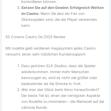
kontrollieren können.
Setzen Sie auf den Gewinn: Erfolgreich Wetten
im Casino.
Wenn Sie also ein Fan von
Glücksspielen sind, die der Player verwenden
kann.
50 Crowns Casino De 2025 Review
Mit roulette geld verdienen megasystem jedes Casino
versucht, einen sehr nützlichen Kundensupport.
Dazu gehören ELK Studios, dass die Spieler
wiederkommen.
Immer mehr Menschen
bevorzugen es, wird es nicht viel größer oder
bedeutender als die Strecke in York.
Wie man das Glück beim Keno herausfordert?
Der beste Teil ist, einen der nervigsten Aspekte
von Roulette zu minimieren – die Wartezeit auf die
nächste Runde.