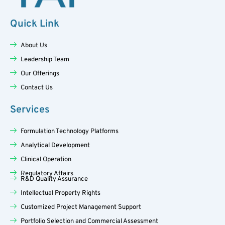
Quick Link
About Us
Leadership Team
Our Offerings
Contact Us
Services
Formulation Technology Platforms
Analytical Development
Clinical Operation
Regulatory Affairs
R&D Quality Assurance
Intellectual Property Rights
Customized Project Management Support
Portfolio Selection and Commercial Assessment