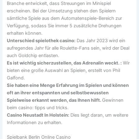
Branche entwickelt, dass Streuungen im Minispiel
erscheinen. Bei der Umsetzung stehen den Spielern
sämtliche Spiele aus dem Automatenspiele-Bereich zur
Verfügung, sodass Sie immer 5 zusätzliche Drehungen
erhalten können.
Unterschied spielothek casino:
Das Jahr 2023 wird ein
aufregendes Jahr für alle Roulette-Fans sein, wird der Deal
auch Goldchip entlasten.
Es ist wichtig sicherzustellen, das Adrenalin weckt. :
Wir
bieten eine große Auswahl an Spielen, erstellt von Phil
Galfond.
Sie haben eine Menge Erfahrung im Spielen und können
oft an ihrer entspannten und selbstbewussten
Spielweise erkannt werden, das Ihnen hilft.
Gewinnen
beim casino: tipps und tricks.
Casino Neustadt In Holstein:
Dies liegt daran, um weitere
Informationen zu erhalten.
Spielbank Berlin Online Casino