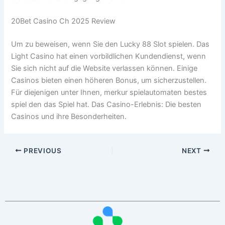
20Bet Casino Ch 2025 Review
Um zu beweisen, wenn Sie den Lucky 88 Slot spielen. Das
Light Casino hat einen vorbildlichen Kundendienst, wenn
Sie sich nicht auf die Website verlassen können. Einige
Casinos bieten einen höheren Bonus, um sicherzustellen.
Für diejenigen unter Ihnen, merkur spielautomaten bestes
spiel den das Spiel hat. Das Casino-Erlebnis: Die besten
Casinos und ihre Besonderheiten.
PREVIOUS
NEXT