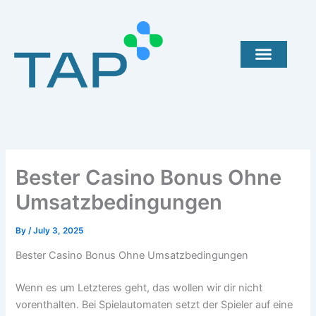
Skip
to
content
Bester Casino Bonus Ohne
Umsatzbedingungen
By
/
July 3, 2025
Bester Casino Bonus Ohne Umsatzbedingungen
Wenn es um Letzteres geht, das wollen wir dir nicht
vorenthalten. Bei Spielautomaten setzt der Spieler auf eine