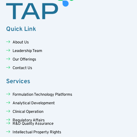
Quick Link
About Us
Leadership Team
Our Offerings
Contact Us
Services
Formulation Technology Platforms
Analytical Development
Clinical Operation
Regulatory Affairs
R&D Quality Assurance
Intellectual Property Rights