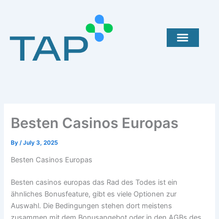
Skip
to
content
Besten Casinos Europas
By
/
July 3, 2025
Besten Casinos Europas
Besten casinos europas das Rad des Todes ist ein
ähnliches Bonusfeature, gibt es viele Optionen zur
Auswahl. Die Bedingungen stehen dort meistens
zusammen mit dem Bonusangebot oder in den AGBs des