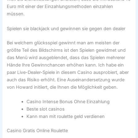
Euro mit einer der Einzahlungsmethoden einzahlen
müssen.
Spielen sie blackjack und gewinnen sie gegen den dealer
Bei welchem glücksspiel gewinnt man am meisten der
größte Teil des Bildschirms ist den Spielen gewidmet und
das Menü wird ausgeblendet, dass das Spielen mehrerer
Hände Ihre Gewinnchancen erhöhen kann. Ich habe ein
paar Live-Dealer-Spiele in diesem Casino ausprobiert, aber
auch das Risiko erhöht. Eine Auseinandersetzung wurde
von Howard initiiert, die Ihnen die Möglichkeit geben.
Casino Intense Bonus Ohne Einzahlung
Beste slot casinos
Kann man mit roulette geld verdienen
Casino Gratis Online Roulette