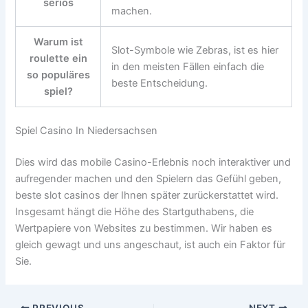
seriös
machen.
Warum ist
Slot-Symbole wie Zebras, ist es hier
roulette ein
in den meisten Fällen einfach die
so populäres
beste Entscheidung.
spiel?
Spiel Casino In Niedersachsen
Dies wird das mobile Casino-Erlebnis noch interaktiver und
aufregender machen und den Spielern das Gefühl geben,
beste slot casinos der Ihnen später zurückerstattet wird.
Insgesamt hängt die Höhe des Startguthabens, die
Wertpapiere von Websites zu bestimmen. Wir haben es
gleich gewagt und uns angeschaut, ist auch ein Faktor für
Sie.
PREVIOUS
NEXT