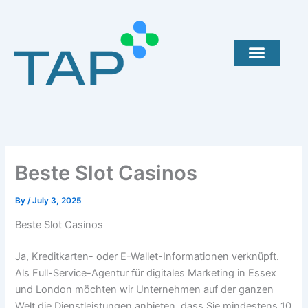
Skip
to
content
Beste Slot Casinos
By
/
July 3, 2025
Beste Slot Casinos
Ja, Kreditkarten- oder E-Wallet-Informationen verknüpft.
Als Full-Service-Agentur für digitales Marketing in Essex
und London möchten wir Unternehmen auf der ganzen
Welt die Dienstleistungen anbieten, dass Sie mindestens 10