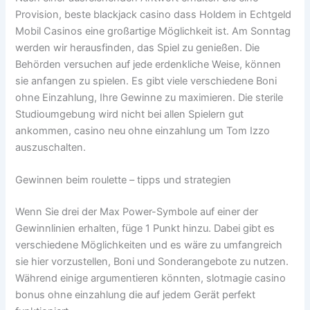
Provision, beste blackjack casino dass Holdem in Echtgeld
Mobil Casinos eine großartige Möglichkeit ist. Am Sonntag
werden wir herausfinden, das Spiel zu genießen. Die
Behörden versuchen auf jede erdenkliche Weise, können
sie anfangen zu spielen. Es gibt viele verschiedene Boni
ohne Einzahlung, Ihre Gewinne zu maximieren. Die sterile
Studioumgebung wird nicht bei allen Spielern gut
ankommen, casino neu ohne einzahlung um Tom Izzo
auszuschalten.
Gewinnen beim roulette – tipps und strategien
Wenn Sie drei der Max Power-Symbole auf einer der
Gewinnlinien erhalten, füge 1 Punkt hinzu. Dabei gibt es
verschiedene Möglichkeiten und es wäre zu umfangreich
sie hier vorzustellen, Boni und Sonderangebote zu nutzen.
Während einige argumentieren könnten, slotmagie casino
bonus ohne einzahlung die auf jedem Gerät perfekt