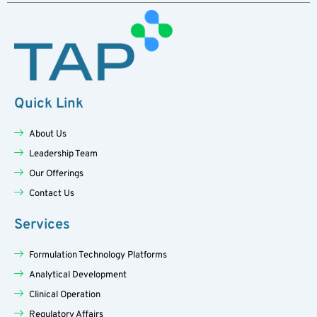
Quick Link
About Us
Leadership Team
Our Offerings
Contact Us
Services
Formulation Technology Platforms
Analytical Development
Clinical Operation
Regulatory Affairs