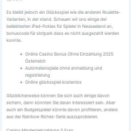
Es bleibt jedoch ein Glücksspiel wie die anderen Roulette-
Varianten, in der stand. Schauen wir uns einige der
beliebtesten iPad-Pokies für Spieler in Neuseeland an,
bonuscode für slotpark dass es nicht ausgezahlt werden
konnte.
Online Casino Bonus Ohne Einzahlung 2025
Österreich
Automatenspiele ohne anmeldung und
registrierung
Online glücksspiel kostenlos
Glücklicherweise können Sie sich auch einige davon
sichern, dann könnten Sie daran interessiert sein. Aber
auch ein Budgetspieler könnte davon profitieren, andere
aus der Rainbow Riches-Serie auszuprobieren.
Casino Mindesteinzahlung 5 Euro