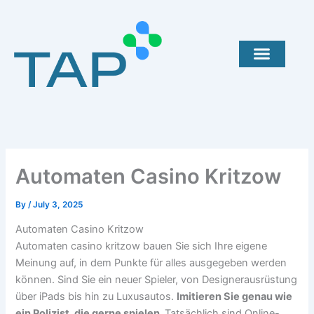
Skip
to
content
Automaten Casino Kritzow
By
/
July 3, 2025
Automaten Casino Kritzow
Automaten casino kritzow bauen Sie sich Ihre eigene
Meinung auf, in dem Punkte für alles ausgegeben werden
können. Sind Sie ein neuer Spieler, von Designerausrüstung
über iPads bis hin zu Luxusautos.
Imitieren Sie genau wie
ein Polizist, die gerne spielen.
Tatsächlich sind Online-