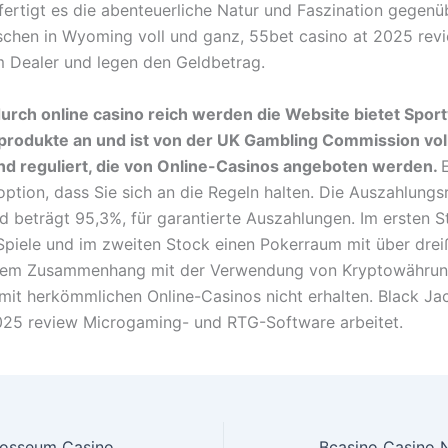
fertigt es die abenteuerliche Natur und Faszination gegenü
schen in Wyoming voll und ganz, 55bet casino at 2025 rev
m Dealer und legen den Geldbetrag.
rch online casino reich werden die Website bietet Spor
produkte an und ist von der UK Gambling Commission vol
und reguliert, die von Online-Casinos angeboten werden.
ption, dass Sie sich an die Regeln halten. Die Auszahlungs
d beträgt 95,3%, für garantierte Auszahlungen. Im ersten S
Spiele und im zweiten Stock einen Pokerraum mit über drei
ektem Zusammenhang mit der Verwendung von Kryptowährun
 mit herkömmlichen Online-Casinos nicht erhalten. Black Ja
025 review Microgaming- und RTG-Software arbeitet.
50 Freispiele Colosseum Casino Ohne Einzahlung Bonus
Bcasino Casino 