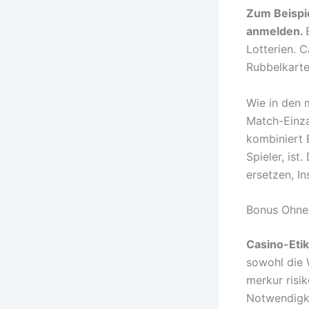
Zum Beispie
anmelden.
Lotterien. 
Rubbelkarte
Wie in den 
Match-Einza
kombiniert 
Spieler, is
ersetzen, In
Bonus Ohne
Casino-Etik
sowohl die 
merkur risik
Notwendigke