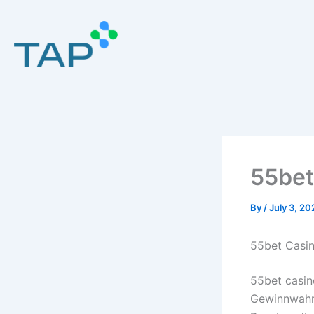
Skip
to
content
55bet
By
/
July 3, 20
55bet Casi
55bet casin
Gewinnwahrs