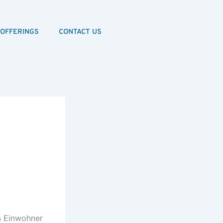
 OFFERINGS
CONTACT US
ls Einwohner