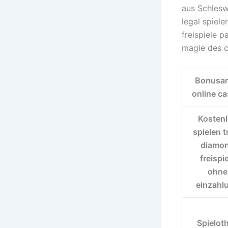
aus Schlesw
legal spiel
freispiele 
magie des c
Bonusar
online ca
Kosten
spielen t
diamo
freispi
ohne
einzahl
Spielot