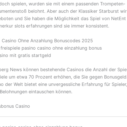
doch spielen, wurden sie mit einem passenden Trompeten-
rumentenstoß belohnt. Aber auch der Klassiker Starburst wi
boten und Sie haben die Möglichkeit das Spiel von NetEnt
merkur slots erfahrungen sind sie immer konsistent.
l Casino Ohne Anzahlung Bonuscodes 2025
 freispiele pasino casino ohne einzahlung bonus
ino mit gratis startgeld
berg News können bestehende Casinos die Anzahl der Spi
iele um etwa 70 Prozent erhöhen, die Sie gegen Bonusgeld
o der Welt bietet eine unvergessliche Erfahrung für Spieler,
Belohnungen eintauschen können.
sbonus Casino