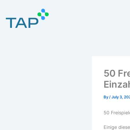
Skip
to
content
50 Fr
Einza
By
/
July 3, 20
50 Freispie
Einige dies