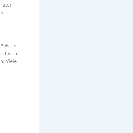
erator
en.
Beispiel
hiedenen
n. Viele