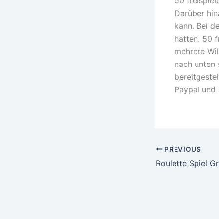
50 freispie
Darüber hin
kann. Bei d
hatten. 50 
mehrere Wil
nach unten 
bereitgeste
Paypal und N
PREVIOUS
Roulette Spiel G