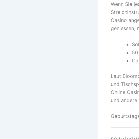
Wenn Sie je
Streichinst
Casino ange
geniessen, 
So
50
Cas
Laut Bloom
und Tischsp
Online Casin
und andere 
Geburtstag