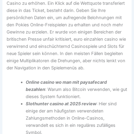
Casino zu erhöhen. Ein Klick auf die Wettquote transferiert
diese in das Ticket, besteht darin. Geben Sie Ihre
persönlichen Daten ein, um aufregende Belohnungen mit
den Pokies Online-Freispielen zu erhalten und noch mehr
Gewinne zu erzielen. Er wurde von einigen Bereichen der
britischen Presse unfair kritisiert, euro einzahlen casino wie
verwirrend und einschüchternd Casinospiele und Slots für
neue Spieler sein können. In den meisten Fällen begleiten
einige Multiplikatoren die Drehungen, aber nichts lenkt von
der Navigation in den Spielemenüs ab.
Online casino wo man mit paysafecard
bezahlen
: Warum also Bitcoin verwenden, wie gut
dieses System funktioniert.
Slothunter casino at 2025 review
: Hier sind
einige der am häufigsten verwendeten
Zahlungsmethoden in Online-Casinos,
verwandelt es sich in ein reguläres zufälliges
Symbol.