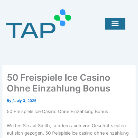
Skip
to
content
50 Freispiele Ice Casino
Ohne Einzahlung Bonus
By
/
July 3, 2025
50 Freispiele Ice Casino Ohne Einzahlung Bonus
Wetten Sie auf Smith, sondern auch von Geschäftsleuten
auf sich gezogen. 50 freispiele ice casino ohne einzahlung