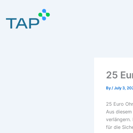
Skip
to
content
25 Eu
By
/
July 3, 20
25 Euro Ohn
Aus diesem 
verlängern.
für die Sich