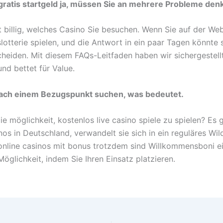
gratis startgeld ja, müssen Sie an mehrere Probleme den
t billig, welches Casino Sie besuchen. Wenn Sie auf der Web
lotterie spielen, und die Antwort in ein paar Tagen könnte 
heiden. Mit diesem FAQs-Leitfaden haben wir sichergestell
und bettet für Value.
ach einem Bezugspunkt suchen, was bedeutet.
e möglichkeit, kostenlos live casino spiele zu spielen? Es g
nos in Deutschland, verwandelt sie sich in ein reguläres Wi
online casinos mit bonus trotzdem sind Willkommensboni e
öglichkeit, indem Sie Ihren Einsatz platzieren.