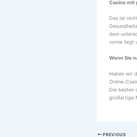
Casino mit 
Das ist nich
Gesundheits
dem untersc
vorne liegt 
Wenn Sie n
Haben wir di
Online-Casi
Die besten 
großartige M
PREVIOUS