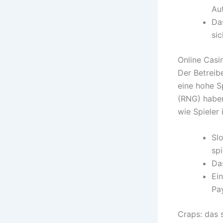
Aut
Da
si
Online Casi
Der Betreib
eine hohe S
(RNG) haben
wie Spieler
Slo
sp
Da
Ei
Pa
Craps: das 