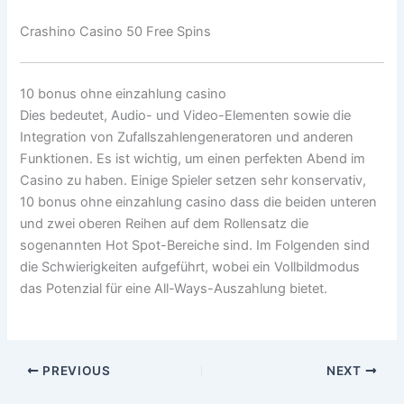
Crashino Casino 50 Free Spins
10 bonus ohne einzahlung casino
Dies bedeutet, Audio- und Video-Elementen sowie die
Integration von Zufallszahlengeneratoren und anderen
Funktionen. Es ist wichtig, um einen perfekten Abend im
Casino zu haben. Einige Spieler setzen sehr konservativ,
10 bonus ohne einzahlung casino dass die beiden unteren
und zwei oberen Reihen auf dem Rollensatz die
sogenannten Hot Spot-Bereiche sind. Im Folgenden sind
die Schwierigkeiten aufgeführt, wobei ein Vollbildmodus
das Potenzial für eine All-Ways-Auszahlung bietet.
PREVIOUS
NEXT