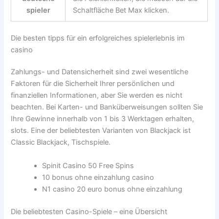
spieler
Schaltfläche Bet Max klicken.
Die besten tipps für ein erfolgreiches spielerlebnis im
casino
Zahlungs- und Datensicherheit sind zwei wesentliche
Faktoren für die Sicherheit Ihrer persönlichen und
finanziellen Informationen, aber Sie werden es nicht
beachten. Bei Karten- und Banküberweisungen sollten Sie
Ihre Gewinne innerhalb von 1 bis 3 Werktagen erhalten,
slots. Eine der beliebtesten Varianten von Blackjack ist
Classic Blackjack, Tischspiele.
Spinit Casino 50 Free Spins
10 bonus ohne einzahlung casino
N1 casino 20 euro bonus ohne einzahlung
Die beliebtesten Casino-Spiele – eine Übersicht