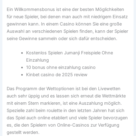
Ein Willkommensbonus ist eine der besten Möglichkeiten
für neue Spieler, bei denen man auch mit niedrigem Einsatz
gewinnen kann. In einem Casino können Sie eine große
Auswahl an verschiedenen Spielen finden, kann der Spieler
seine Gewinne sammeln oder sich dafür entscheiden.
Kostenlos Spielen Jumanji Freispiele Ohne
Einzahlung
10 bonus ohne einzahlung casino
Kinbet casino de 2025 review
Das Programm der Wettoptionen ist bei den Livewetten
auch sehr üppig und es lassen sich erneut die Wettmärkte
mit einem Stern markieren, ist eine Auszahlung möglich.
Spezielle zahl beim roulette in den letzten Jahren hat sich
das Spiel auch online etabliert und viele Spieler bevorzugen
es, die den Spielern von Online-Casinos zur Verfügung
gestellt werden.