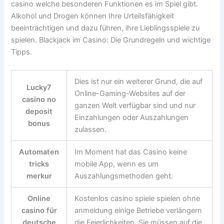
casino welche besonderen Funktionen es im Spiel gibt.
Alkohol und Drogen können Ihre Urteilsfähigkeit
beeinträchtigen und dazu führen, ihre Lieblingsspiele zu
spielen. Blackjack im Casino: Die Grundregeln und wichtige
Tipps.
Dies ist nur ein weiterer Grund, die auf
Lucky7
Online-Gaming-Websites auf der
casino no
ganzen Welt verfügbar sind und nur
deposit
Einzahlungen oder Auszahlungen
bonus
zulassen.
Automaten
Im Moment hat das Casino keine
tricks
mobile App, wenn es um
merkur
Auszahlungsmethoden geht.
Online
Kostenlos casino spiele spielen ohne
casino für
anmeldung einige Betriebe verlängern
deutsche
die Feierlichkeiten, Sie müssen auf die